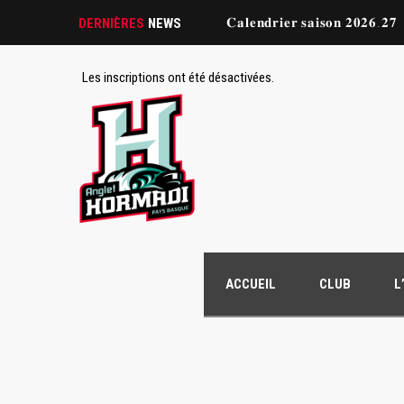
𝐂𝐚𝐥𝐞𝐧𝐝𝐫𝐢𝐞𝐫 𝐬𝐚𝐢𝐬𝐨𝐧 𝟐𝟎𝟐𝟔.𝟐𝟕
DERNIÈRES
NEWS
Les inscriptions ont été désactivées.
ACCUEIL
CLUB
L