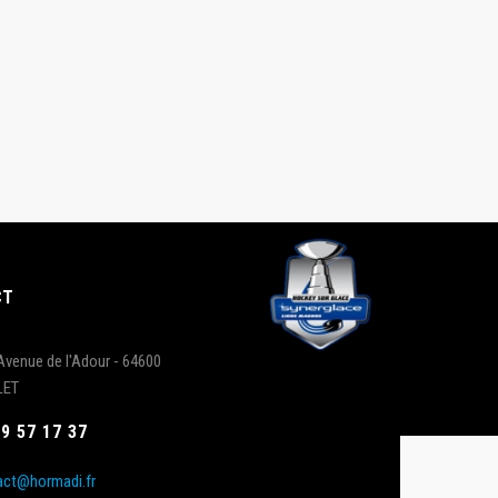
CT
Avenue de l'Adour - 64600
LET
59 57 17 37
act@hormadi.fr