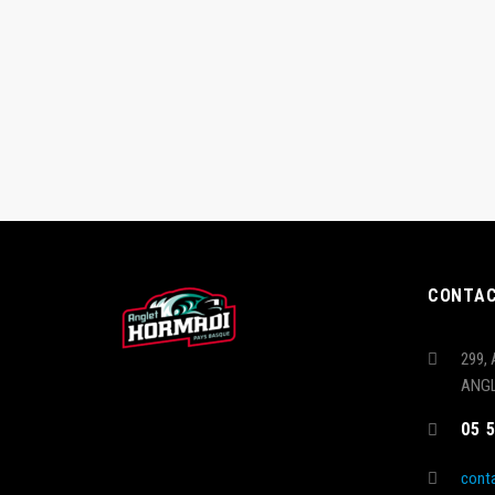
CONTA
299, 
ANG
05 
cont