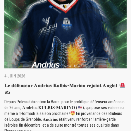
4 JUIN 2026
𝐋𝐞 𝐝𝐞́𝐟𝐞𝐧𝐬𝐞𝐮𝐫 𝐀𝐧𝐝𝐫𝐢𝐮𝐬 𝐊𝐮𝐥𝐛𝐢𝐬-𝐌𝐚𝐫𝐢𝐧𝐨 𝐫𝐞𝐣𝐨𝐢𝐧𝐭 𝐀𝐧𝐠𝐥𝐞𝐭 !
✍
Depuis Polesud direction la Barre, pour le prolifique défenseur américain
de 26 ans, 𝐀𝐧𝐝𝐫𝐢𝐮𝐬 𝐊𝐔𝐋𝐁𝐈𝐒-𝐌𝐀𝐑𝐈𝐍𝐎 (
), qui pose ses valises ici
même à l’Hormadi la saison prochaine !
En provenance des Brûleurs
de Loups de Grenoble, 𝐀𝐧𝐝𝐫𝐢𝐮𝐬 était venu renforcer l’arrière-garde
iséroise fin décembre, et a de suite montré toutes ses qualités dans