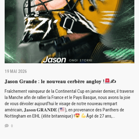
19 MAI 2026
𝐉𝐚𝐬𝐨𝐧 𝐆𝐫𝐚𝐧𝐝𝐞 : 𝐥𝐞 𝐧𝐨𝐮𝐯𝐞𝐚𝐮 𝐜𝐞𝐫𝐛𝐞̀𝐫𝐞 𝐚𝐧𝐠𝐥𝐨𝐲 !
✍
Fraîchement vainqueur de la Continental Cup en janvier dernier, il traverse
la Manche afin de rallier la France et le Pays Basque, nous avons la joie
de vous dévoiler aujourd’hui le visage de notre nouveau rempart
américain, 𝐉𝐚𝐬𝐨𝐧 𝐆𝐑𝐀𝐍𝐃𝐄 (
), en provenance des Panthers de
Nottingham en EIHL (élite britannique) !
Âgé de 27 ans,…
0