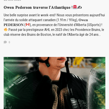
𝐎𝐰𝐞𝐧 𝐏𝐞𝐝𝐞𝐫𝐬𝐨𝐧 𝐭𝐫𝐚𝐯𝐞𝐫𝐬𝐞 𝐥’𝐀𝐭𝐥𝐚𝐧𝐭𝐢𝐪𝐮𝐞 !
✍
Une belle surprise avant le week-end ! Nous vous présentons aujourd’hui
l’arrivée du solide attaquant canadien (1.91m / 91kg), 𝐎𝐰𝐞𝐧
𝐏𝐄𝐃𝐄𝐑𝐒𝐎𝐍 (
), en provenance de l’Université d’Alberta (USports) !
Passé par la prestigieuse AHL en 2023 chez les Providence Bruins, le
club réserve des Bruins de Boston, le natif de l’Alberta âgé de 24 ans…
0