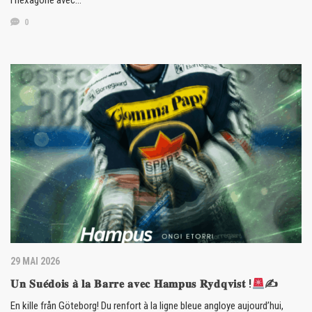
l’hexagone avec…
0
29 MAI 2026
𝐔𝐧 𝐒𝐮𝐞́𝐝𝐨𝐢𝐬 𝐚̀ 𝐥𝐚 𝐁𝐚𝐫𝐫𝐞 𝐚𝐯𝐞𝐜 𝐇𝐚𝐦𝐩𝐮𝐬 𝐑𝐲𝐝𝐪𝐯𝐢𝐬𝐭 !
✍
En kille från Göteborg! Du renfort à la ligne bleue angloye aujourd’hui,