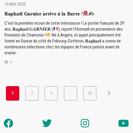
19 MAI 2026
𝐑𝐚𝐩𝐡𝐚𝐞̈𝐥 𝐆𝐚𝐫𝐧𝐢𝐞𝐫 𝐚𝐫𝐫𝐢𝐯𝐞 𝐚̀ 𝐥𝐚 𝐁𝐚𝐫𝐫𝐞 !
✍
C’est la première recrue de cette intersaison ! Le portier français de 29
ans, 𝐑𝐚𝐩𝐡𝐚𝐞̈𝐥 𝐆𝐀𝐑𝐍𝐈𝐄𝐑 (
), rejoint l’Hormadi en provenance des
Pionniers de Chamonix !
Né à Angers, et ayant principalement été
formé en Suisse du côté de Fribourg-Gottéron, 𝐑𝐚𝐩𝐡𝐚𝐞̈𝐥 a connu de
nombreuses sélections chez les équipes de France juniors avant de
revenir…
0
1
2
3
…
32