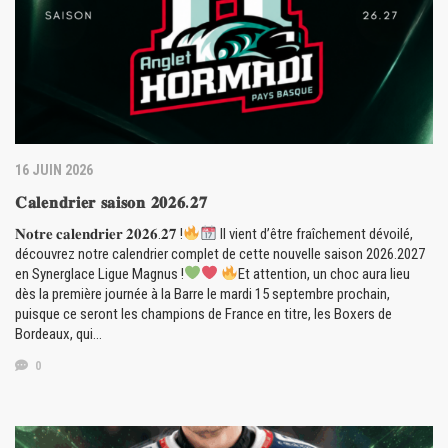
16 JUIN 2026
𝐂𝐚𝐥𝐞𝐧𝐝𝐫𝐢𝐞𝐫 𝐬𝐚𝐢𝐬𝐨𝐧 𝟐𝟎𝟐𝟔.𝟐𝟕
𝐍𝐨𝐭𝐫𝐞 𝐜𝐚𝐥𝐞𝐧𝐝𝐫𝐢𝐞𝐫 𝟐𝟎𝟐𝟔.𝟐𝟕 !
Il vient d’être fraîchement dévoilé,
découvrez notre calendrier complet de cette nouvelle saison 2026.2027
en Synerglace Ligue Magnus !
Et attention, un choc aura lieu
dès la première journée à la Barre le mardi 15 septembre prochain,
puisque ce seront les champions de France en titre, les Boxers de
Bordeaux, qui…
0