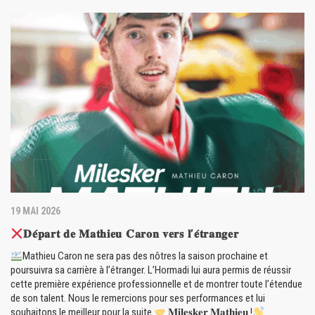
19 MAI 2026
𝐃𝐞́𝐩𝐚𝐫𝐭 𝐝𝐞 𝐌𝐚𝐭𝐡𝐢𝐞𝐮 𝐂𝐚𝐫𝐨𝐧 𝐯𝐞𝐫𝐬 𝐥’𝐞́𝐭𝐫𝐚𝐧𝐠𝐞𝐫
Mathieu Caron ne sera pas des nôtres la saison prochaine et
poursuivra sa carrière à l’étranger. L’Hormadi lui aura permis de réussir
cette première expérience professionnelle et de montrer toute l’étendue
de son talent. Nous le remercions pour ses performances et lui
souhaitons le meilleur pour la suite.
𝐌𝐢𝐥𝐞𝐬𝐤𝐞𝐫 𝐌𝐚𝐭𝐡𝐢𝐞𝐮 !