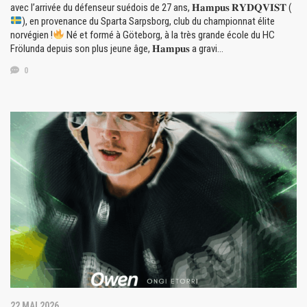
avec l’arrivée du défenseur suédois de 27 ans, 𝐇𝐚𝐦𝐩𝐮𝐬 𝐑𝐘𝐃𝐐𝐕𝐈𝐒𝐓 (
), en provenance du Sparta Sarpsborg, club du championnat élite
norvégien !
Né et formé à Göteborg, à la très grande école du HC
Frölunda depuis son plus jeune âge, 𝐇𝐚𝐦𝐩𝐮𝐬 a gravi…
0
22 MAI 2026