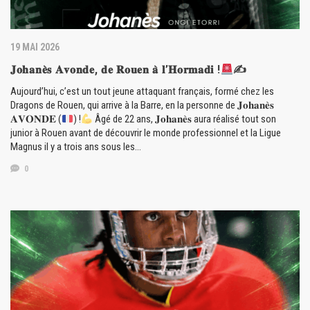
19 MAI 2026
𝐉𝐨𝐡𝐚𝐧𝐞̀𝐬 𝐀𝐯𝐨𝐧𝐝𝐞, 𝐝𝐞 𝐑𝐨𝐮𝐞𝐧 𝐚̀ 𝐥’𝐇𝐨𝐫𝐦𝐚𝐝𝐢 !
✍
Aujourd’hui, c’est un tout jeune attaquant français, formé chez les
Dragons de Rouen, qui arrive à la Barre, en la personne de 𝐉𝐨𝐡𝐚𝐧𝐞̀𝐬
𝐀𝐕𝐎𝐍𝐃𝐄 (
) !
Âgé de 22 ans, 𝐉𝐨𝐡𝐚𝐧𝐞̀𝐬 aura réalisé tout son
junior à Rouen avant de découvrir le monde professionnel et la Ligue
Magnus il y a trois ans sous les…
0