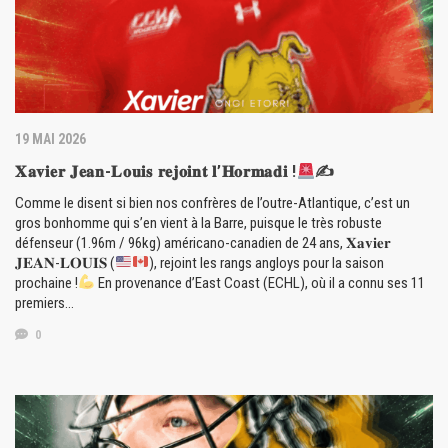
19 MAI 2026
𝐗𝐚𝐯𝐢𝐞𝐫 𝐉𝐞𝐚𝐧-𝐋𝐨𝐮𝐢𝐬 𝐫𝐞𝐣𝐨𝐢𝐧𝐭 𝐥’𝐇𝐨𝐫𝐦𝐚𝐝𝐢 !
✍
Comme le disent si bien nos confrères de l’outre-Atlantique, c’est un
gros bonhomme qui s’en vient à la Barre, puisque le très robuste
défenseur (1.96m / 96kg) américano-canadien de 24 ans, 𝐗𝐚𝐯𝐢𝐞𝐫
𝐉𝐄𝐀𝐍-𝐋𝐎𝐔𝐈𝐒 (
), rejoint les rangs angloys pour la saison
prochaine !
En provenance d’East Coast (ECHL), où il a connu ses 11
premiers…
0