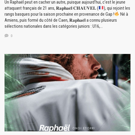
Un Raphaël peut en cacher un autre, puisque aujourd’hui, c’est le jeune
attaquant français de 21 ans, 𝐑𝐚𝐩𝐡𝐚𝐞̈𝐥 𝐂𝐇𝐀𝐔𝐕𝐄𝐋 (
), qui rejoint les
rangs basques pour la saison prochaine en provenance de Gap !
Né à
Amiens, puis formé du côté de Caen, 𝐑𝐚𝐩𝐡𝐚𝐞̈𝐥 a connu plusieurs
sélections nationales dans les catégories juniors : U16,…
0