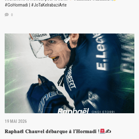
#GoHormadi | #JoTaKeIrabaziArte
0
19 MAI 2026
𝐑𝐚𝐩𝐡𝐚𝐞̈𝐥 𝐂𝐡𝐚𝐮𝐯𝐞𝐥 𝐝𝐞́𝐛𝐚𝐫𝐪𝐮𝐞 𝐚̀ 𝐥’𝐇𝐨𝐫𝐦𝐚𝐝𝐢 !
✍