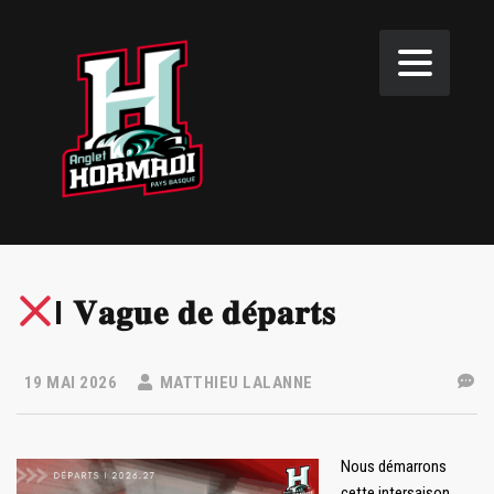
I 𝐕𝐚𝐠𝐮𝐞 𝐝𝐞 𝐝𝐞́𝐩𝐚𝐫𝐭𝐬
19 MAI 2026
MATTHIEU LALANNE
Nous démarrons
cette intersaison