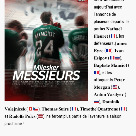
aujourd’hui avec
l’annonce de
plusieurs départs : le
portier 𝐍𝐚𝐭𝐡𝐚𝐞̈𝐥
𝐅𝐥𝐞𝐮𝐫𝐞𝐭 (
), les
défenseurs 𝐉𝐚𝐦𝐞𝐬
𝐄𝐲𝐫𝐞 (
), 𝐈𝐯𝐚𝐧
𝐄𝐬𝐢𝐩𝐨𝐯 (
),
𝐁𝐚𝐩𝐭𝐢𝐬𝐭𝐞 𝐌𝐚𝐧𝐜𝐢𝐨𝐭 (
), et les
attaquants 𝐏𝐞𝐭𝐞𝐫
𝐌𝐨𝐫𝐠𝐚𝐧 (
),
𝐀𝐧𝐭𝐨𝐧 𝐕𝐚𝐬𝐢𝐥𝐲𝐞𝐯 (
), 𝐃𝐨𝐦𝐢𝐧𝐢𝐤
𝐕𝐨𝐥𝐞𝐣𝐧𝐢𝐜𝐞𝐤 (
), 𝐓𝐡𝐨𝐦𝐚𝐬 𝐒𝐮𝐢𝐫𝐞 (
), 𝐓𝐢𝐦𝐨𝐭𝐡𝐞́ 𝐐𝐮𝐚𝐭𝐭𝐫𝐨𝐧𝐞 (
)
et 𝐑𝐮𝐝𝐨𝐥𝐟𝐬 𝐏𝐨𝐥𝐜𝐬 (
), ne feront plus partie de l’aventure la saison
prochaine !