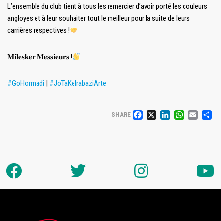
L’ensemble du club tient à tous les remercier d’avoir porté les couleurs
angloyes et à leur souhaiter tout le meilleur pour la suite de leurs
carrières respectives !
𝐌𝐢𝐥𝐞𝐬𝐤𝐞𝐫 𝐌𝐞𝐬𝐬𝐢𝐞𝐮𝐫𝐬 !
#GoHormadi
|
#JoTaKeIrabaziArte
FACEBOOK
X
LINKED
WHAT
EM
P
SHARE