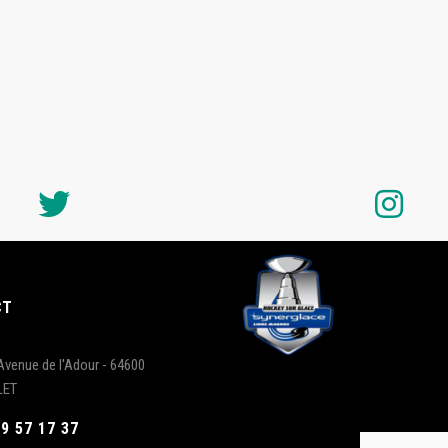
CT
Avenue de l'Adour - 64600
LET
59 57 17 37