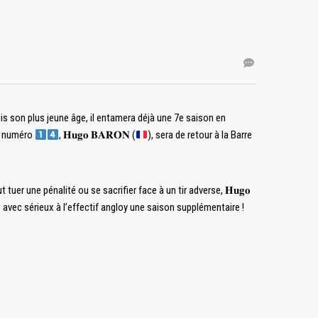
uis son plus jeune âge, il entamera déjà une 7e saison en
re numéro
, 𝐇𝐮𝐠𝐨 𝐁𝐀𝐑𝐎𝐍 (
), sera de retour à la Barre
t tuer une pénalité ou se sacrifier face à un tir adverse, 𝐇𝐮𝐠𝐨
vec sérieux à l’effectif angloy une saison supplémentaire !