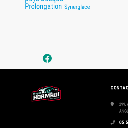
Prolongation
Synerglace
CONTA
299, 
ANG
05 