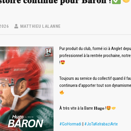
𝐭𝐨𝐢𝐫𝐞 𝐜𝐨𝐧𝐭𝐢𝐧𝐮𝐞 𝐩𝐨𝐮𝐫 𝐁𝐚𝐫𝐨𝐧 !
2026
MATTHIEU LALANNE
Pur produit du club, formé ici à Anglet dep
professionnel à la rentrée prochaine, not
!
Toujours au service du collectif quand il fau
continuera d’apporter tout son dynamisme a
À très vite à la Barre 𝐇𝐮𝐠𝐨 !
#GoHormadi
|
#JoTaKeIrabaziArte