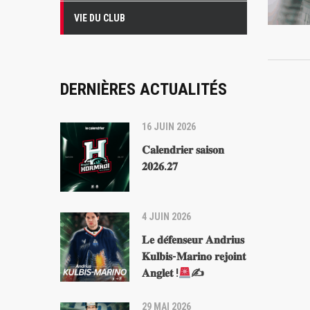
VIE DU CLUB
DERNIÈRES ACTUALITÉS
16 JUIN 2026
𝐂𝐚𝐥𝐞𝐧𝐝𝐫𝐢𝐞𝐫 𝐬𝐚𝐢𝐬𝐨𝐧
𝟐𝟎𝟐𝟔.𝟐𝟕
4 JUIN 2026
𝐋𝐞 𝐝𝐞́𝐟𝐞𝐧𝐬𝐞𝐮𝐫 𝐀𝐧𝐝𝐫𝐢𝐮𝐬
𝐊𝐮𝐥𝐛𝐢𝐬-𝐌𝐚𝐫𝐢𝐧𝐨 𝐫𝐞𝐣𝐨𝐢𝐧𝐭
𝐀𝐧𝐠𝐥𝐞𝐭 !
✍
29 MAI 2026