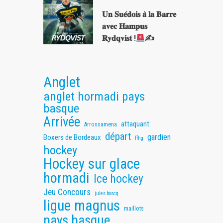
𝐔𝐧 𝐒𝐮𝐞́𝐝𝐨𝐢𝐬 𝐚̀ 𝐥𝐚 𝐁𝐚𝐫𝐫𝐞
𝐚𝐯𝐞𝐜 𝐇𝐚𝐦𝐩𝐮𝐬
𝐑𝐲𝐝𝐪𝐯𝐢𝐬𝐭 !
✍
Anglet
anglet hormadi pays
basque
Arrivée
attaquant
Arrossamena
départ
gardien
Boxers de Bordeaux
ffhg
hockey
Hockey sur glace
hormadi
Ice hockey
Jeu Concours
jules boscq
ligue magnus
maillots
pays basque