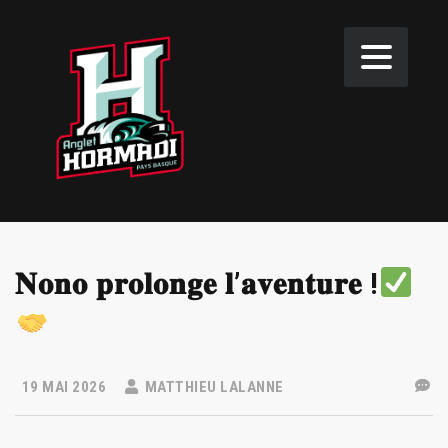
𝐍𝐨𝐧𝐨 𝐩𝐫𝐨𝐥𝐨𝐧𝐠𝐞 𝐥’𝐚𝐯𝐞𝐧𝐭𝐮𝐫𝐞 !
19 MAI 2026
MATTHIEU LALANNE