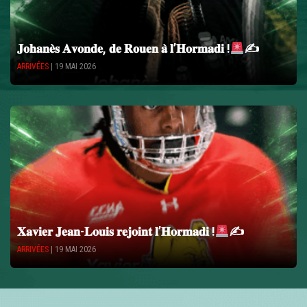
𝐉𝐨𝐡𝐚𝐧𝐞̀𝐬 𝐀𝐯𝐨𝐧𝐝𝐞, 𝐝𝐞 𝐑𝐨𝐮𝐞𝐧 𝐚̀ 𝐥’𝐇𝐨𝐫𝐦𝐚𝐝𝐢 !
✍
ARRIVÉES
| 19 MAI 2026
𝐗𝐚𝐯𝐢𝐞𝐫 𝐉𝐞𝐚𝐧-𝐋𝐨𝐮𝐢𝐬 𝐫𝐞𝐣𝐨𝐢𝐧𝐭 𝐥’𝐇𝐨𝐫𝐦𝐚𝐝𝐢 !
✍
ARRIVÉES
| 19 MAI 2026