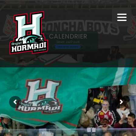
CALENDRIER
S
a
i
s
o
n
2
0
2
5
-
2
0
2
6
Voir le calendrier des matchs