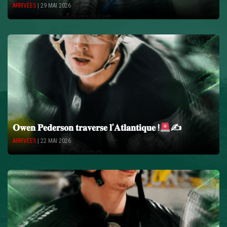
ARRIVÉES
| 29 MAI 2026
𝐎𝐰𝐞𝐧 𝐏𝐞𝐝𝐞𝐫𝐬𝐨𝐧 𝐭𝐫𝐚𝐯𝐞𝐫𝐬𝐞 𝐥’𝐀𝐭𝐥𝐚𝐧𝐭𝐢𝐪𝐮𝐞 !
✍
ARRIVÉES
| 22 MAI 2026