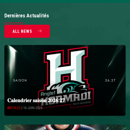
Dernières
Actualités
ALL NEWS
𝐂𝐚𝐥𝐞𝐧𝐝𝐫𝐢𝐞𝐫 𝐬𝐚𝐢𝐬𝐨𝐧 𝟐𝟎𝟐𝟔.𝟐𝟕
ARTICLES
| 16 JUIN 2026