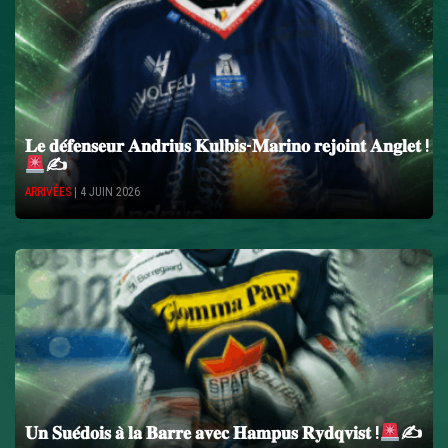
𝐋𝐞 𝐝𝐞́𝐟𝐞𝐧𝐬𝐞𝐮𝐫 𝐀𝐧𝐝𝐫𝐢𝐮𝐬 𝐊𝐮𝐥𝐛𝐢𝐬-𝐌𝐚𝐫𝐢𝐧𝐨 𝐫𝐞𝐣𝐨𝐢𝐧𝐭 𝐀𝐧𝐠𝐥𝐞𝐭 !
✍
ARRIVÉES
| 4 JUIN 2026
𝐔𝐧 𝐒𝐮𝐞́𝐝𝐨𝐢𝐬 𝐚̀ 𝐥𝐚 𝐁𝐚𝐫𝐫𝐞 𝐚𝐯𝐞𝐜 𝐇𝐚𝐦𝐩𝐮𝐬 𝐑𝐲𝐝𝐪𝐯𝐢𝐬𝐭 !
✍