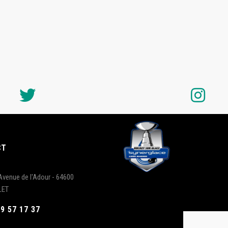
CT
Avenue de l'Adour - 64600
LET
59 57 17 37