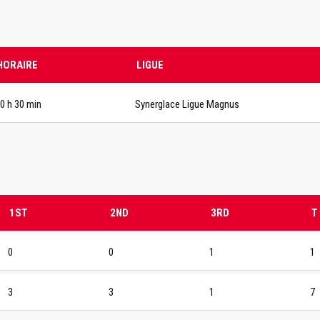
HORAIRE
LIGUE
0 h 30 min
Synerglace Ligue Magnus
1ST
2ND
3RD
T
0
0
1
1
3
3
1
7