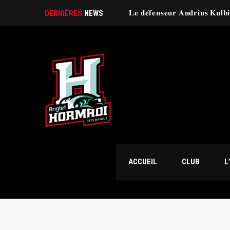
𝐋𝐞 𝐝𝐞́𝐟𝐞𝐧𝐬𝐞𝐮𝐫 𝐀𝐧𝐝𝐫𝐢𝐮𝐬 𝐊𝐮𝐥𝐛
DERNIÈRES
NEWS
ACCUEIL
CLUB
L