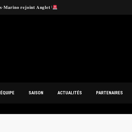
𝐬-𝐌𝐚𝐫𝐢𝐧𝐨 𝐫𝐞𝐣𝐨𝐢𝐧𝐭 𝐀𝐧𝐠𝐥𝐞𝐭 !
✍
’ÉQUIPE
SAISON
ACTUALITÉS
PARTENAIRES