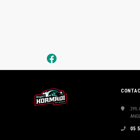
CONTA
299, 
ANG
05 