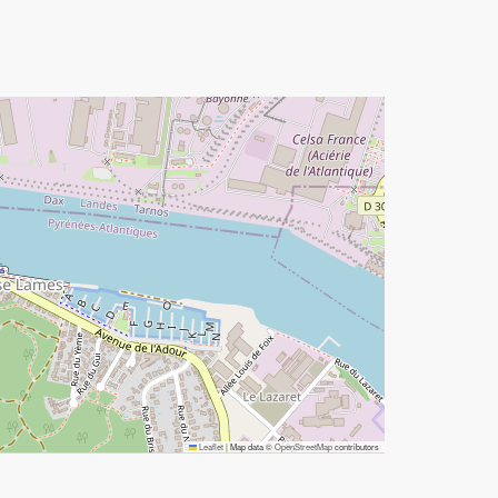
Leaflet
|
Map data ©
OpenStreetMap
contributors