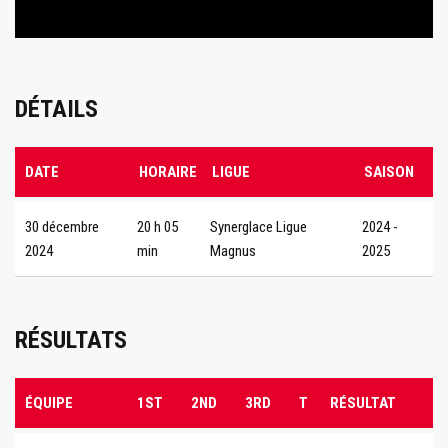
DÉTAILS
DATE
HORAIRE
LIGUE
SAISON
30 décembre
20 h 05
Synerglace Ligue
2024 -
2024
min
Magnus
2025
RÉSULTATS
ÉQUIPE
1ST
2ND
3RD
T
RÉSULTAT