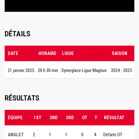
DÉTAILS
DATE
HORAIRE
LIGUE
SAISON
21 janvier 2025
20 h 30 min
Synerglace Ligue Magnus
2024 - 2025
RÉSULTATS
ÉQUIPE
1ST
2ND
3RD
OT
T
RÉSULTAT
ANGLET
2
1
1
0
4
Défaite OT