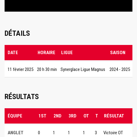
DÉTAILS
DATE
HORAIRE
LIGUE
SAISON
11 février 2025
20 h 30 min
Synerglace Ligue Magnus
2024 - 2025
RÉSULTATS
ÉQUIPE
1ST
2ND
3RD
OT
T
RÉSULTAT
ANGLET
0
1
1
1
3
Victoire OT