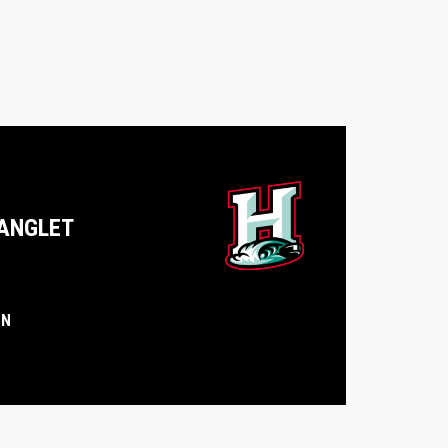
ANGLET
IN