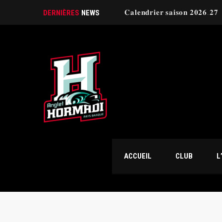
𝐂𝐚𝐥𝐞𝐧𝐝𝐫𝐢𝐞𝐫 𝐬𝐚𝐢𝐬𝐨𝐧 𝟐𝟎𝟐𝟔.𝟐𝟕
DERNIÈRES
NEWS
ACCUEIL
CLUB
L