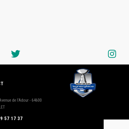
CT
Avenue de l'Adour - 64600
LET
59 57 17 37