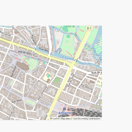
Leaflet
|
Map data ©
OpenStreetMap
contributors