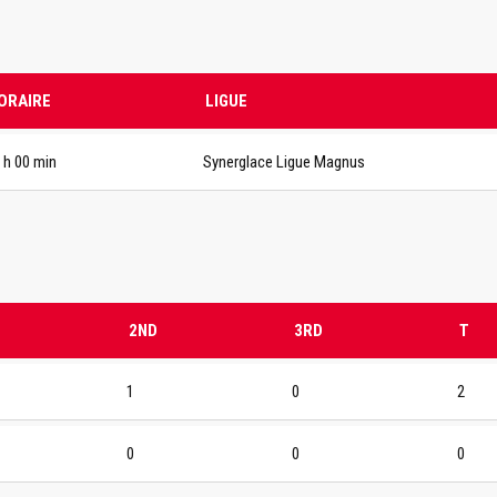
ORAIRE
LIGUE
 h 00 min
Synerglace Ligue Magnus
2ND
3RD
T
1
0
2
0
0
0