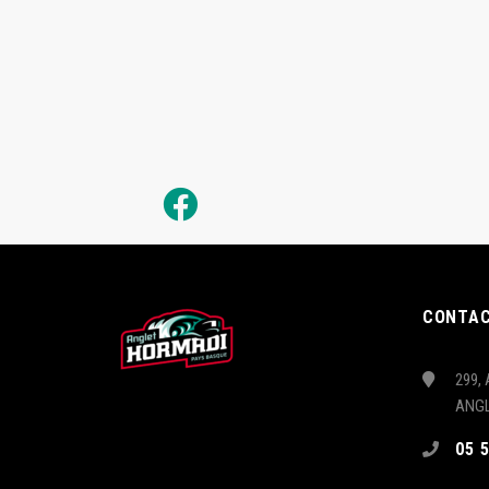
CONTA
299, 
ANG
05 