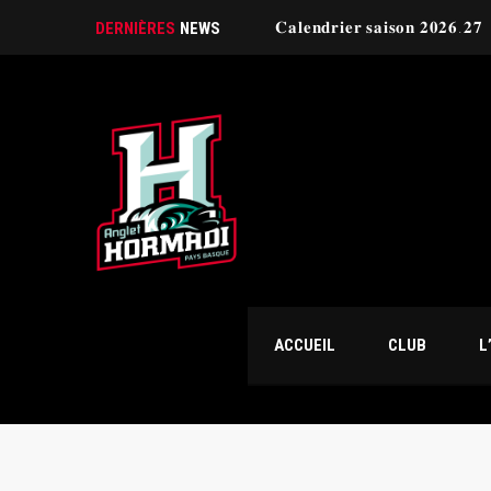
𝐂𝐚𝐥𝐞𝐧𝐝𝐫𝐢𝐞𝐫 𝐬𝐚𝐢𝐬𝐨𝐧 𝟐𝟎𝟐𝟔.𝟐𝟕
DERNIÈRES
NEWS
ACCUEIL
CLUB
L