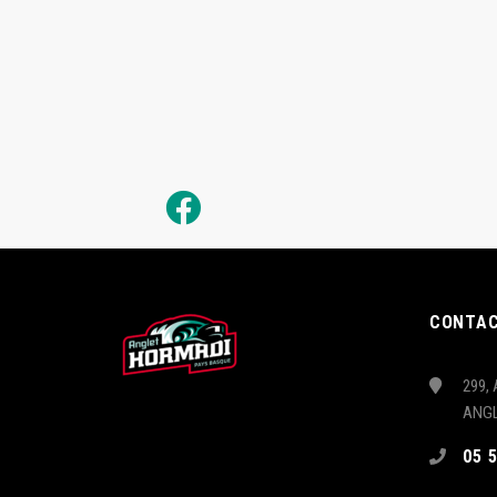
CONTA
299, 
ANG
05 