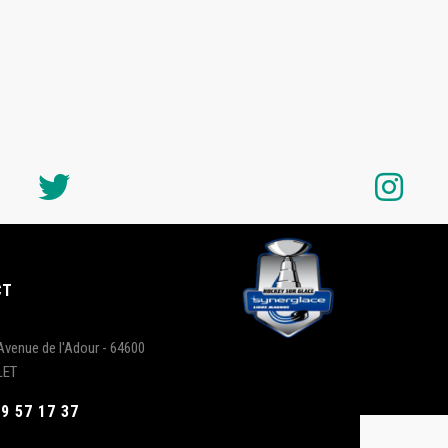
CT
Avenue de l'Adour - 64600
LET
59 57 17 37