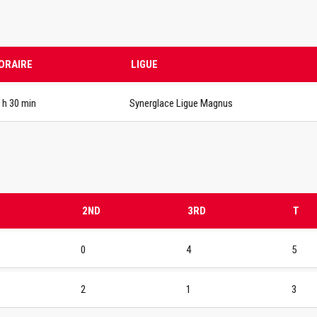
ORAIRE
LIGUE
 h 30 min
Synerglace Ligue Magnus
2ND
3RD
T
0
4
5
2
1
3