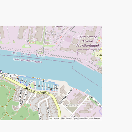
Leaflet
|
Map data ©
OpenStreetMap
contributors