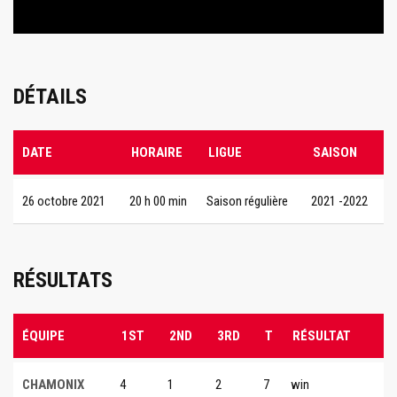
DÉTAILS
DATE
HORAIRE
LIGUE
SAISON
26 octobre 2021
20 h 00 min
Saison régulière
2021 -2022
RÉSULTATS
ÉQUIPE
1ST
2ND
3RD
T
RÉSULTAT
CHAMONIX
4
1
2
7
win