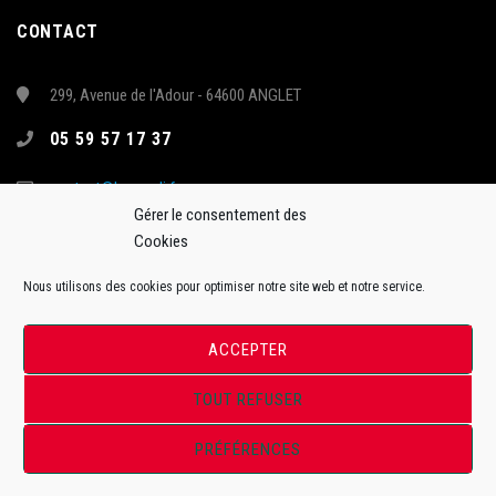
CONTACT
299, Avenue de l'Adour - 64600 ANGLET
05 59 57 17 37
contact@hormadi.fr
Gérer le consentement des
Cookies
Nous utilisons des cookies pour optimiser notre site web et notre service.
ACCEPTER
TOUT REFUSER
Site Officiel de l'Anglet Hormadi Pays Basque - Synerglace Ligue Magnus
PRÉFÉRENCES
ToffWeb©2018. Tous droits réservés.