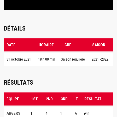
DÉTAILS
DATE
HORAIRE
LIGUE
SAISON
31 octobre 2021
18 h 00 min
Saison régulière
2021 -2022
RÉSULTATS
ÉQUIPE
1ST
2ND
3RD
T
RÉSULTAT
ANGERS
1
4
1
6
win