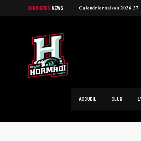
𝐂𝐚𝐥𝐞𝐧𝐝𝐫𝐢𝐞𝐫 𝐬𝐚𝐢𝐬𝐨𝐧 𝟐𝟎𝟐𝟔.𝟐𝟕
DERNIÈRES
NEWS
ACCUEIL
CLUB
L