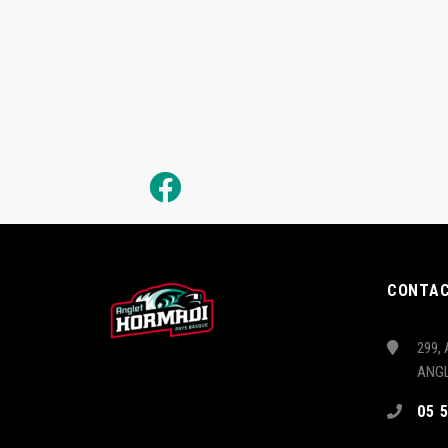
CONTA
299, 
ANG
05 