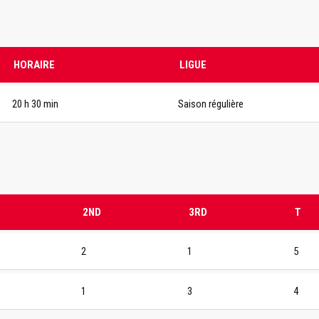
HORAIRE
LIGUE
20 h 30 min
Saison régulière
2ND
3RD
T
2
1
5
1
3
4