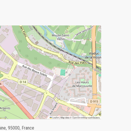
Leaflet
|
Map data ©
OpenStreetMap
contributors
aine, 95000, France