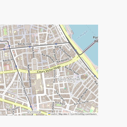
Leaflet
|
Map data ©
OpenStreetMap
contributors