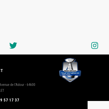
CT
Avenue de l'Adour - 64600
LET
59 57 17 37