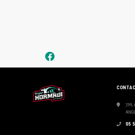
CONTA
299, 
ANG
05 