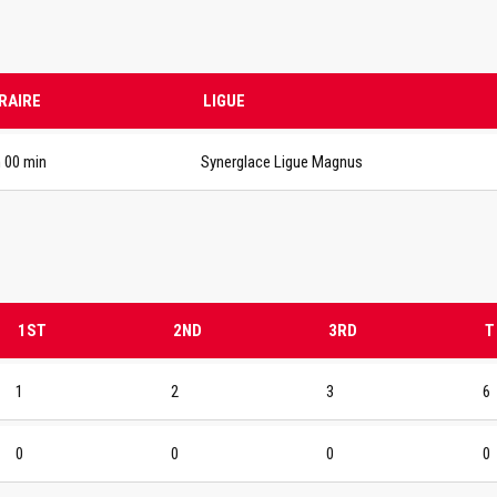
RAIRE
LIGUE
h 00 min
Synerglace Ligue Magnus
1ST
2ND
3RD
T
1
2
3
6
0
0
0
0