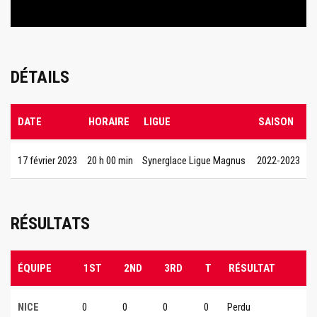
DÉTAILS
DATE
HORAIRE
LIGUE
SAISON
17 février 2023
20 h 00 min
Synerglace Ligue Magnus
2022-2023
RÉSULTATS
ÉQUIPE
1ST
2ND
3RD
T
RÉSULTAT
NICE
0
0
0
0
Perdu