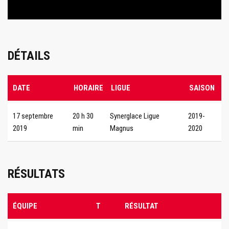
DÉTAILS
DATE
HORAIRE
LIGUE
SAISON
17 septembre
20 h 30
Synerglace Ligue
2019-
2019
min
Magnus
2020
RÉSULTATS
ÉQUIPE
T
RÉSULTAT