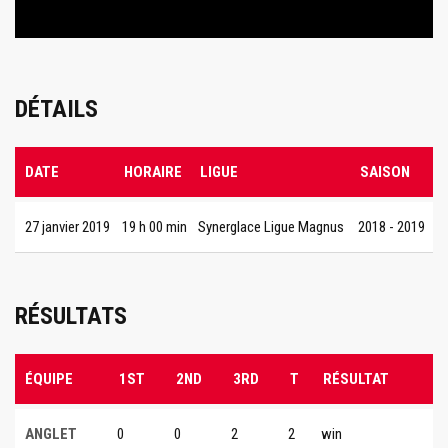
DÉTAILS
DATE
HORAIRE
LIGUE
SAISON
27 janvier 2019
19 h 00 min
Synerglace Ligue Magnus
2018 - 2019
RÉSULTATS
ÉQUIPE
1ST
2ND
3RD
T
RÉSULTAT
ANGLET
0
0
2
2
win