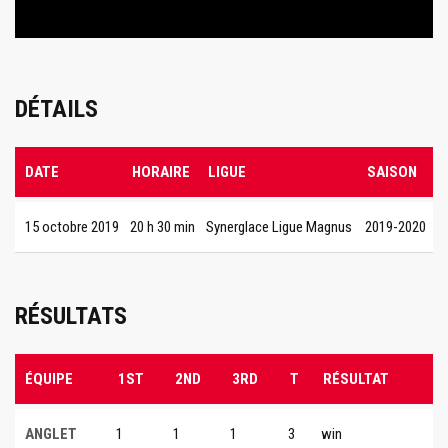
DÉTAILS
DATE
HORAIRE
LIGUE
SAISON
15 octobre 2019
20 h 30 min
Synerglace Ligue Magnus
2019-2020
RÉSULTATS
ÉQUIPE
1ST
2ND
3RD
T
RÉSULTAT
ANGLET
1
1
1
3
win