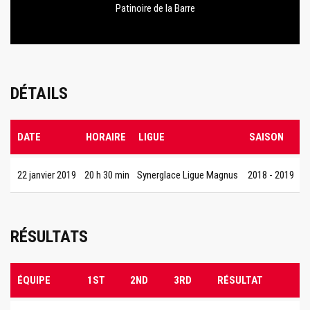
Patinoire de la Barre
DÉTAILS
DATE
HORAIRE
LIGUE
SAISON
22 janvier 2019
20 h 30 min
Synerglace Ligue Magnus
2018 - 2019
RÉSULTATS
ÉQUIPE
1ST
2ND
3RD
RÉSULTAT