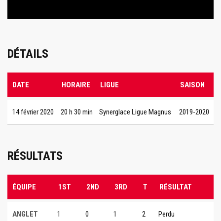
DÉTAILS
DATE
HORAIRE
LIGUE
SAISON
14 février 2020
20 h 30 min
Synerglace Ligue Magnus
2019-2020
RÉSULTATS
ÉQUIPE
1ST
2ND
3RD
T
RÉSULTAT
ANGLET
1
0
1
2
Perdu