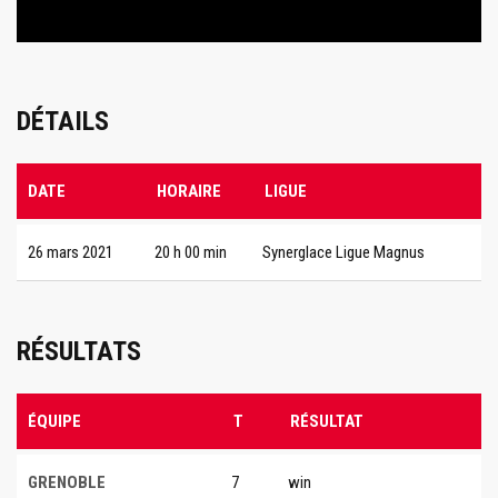
DÉTAILS
DATE
HORAIRE
LIGUE
26 mars 2021
20 h 00 min
Synerglace Ligue Magnus
RÉSULTATS
ÉQUIPE
T
RÉSULTAT
GRENOBLE
7
win