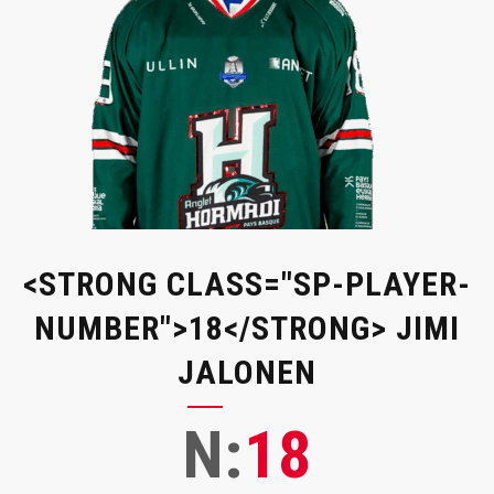
<STRONG CLASS="SP-PLAYER-
NUMBER">18</STRONG> JIMI
JALONEN
N:
18