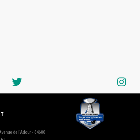
CT
Avenue de l'Adour - 64600
LET