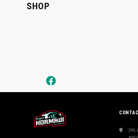
SHOP
CONTA
299, 
ANG