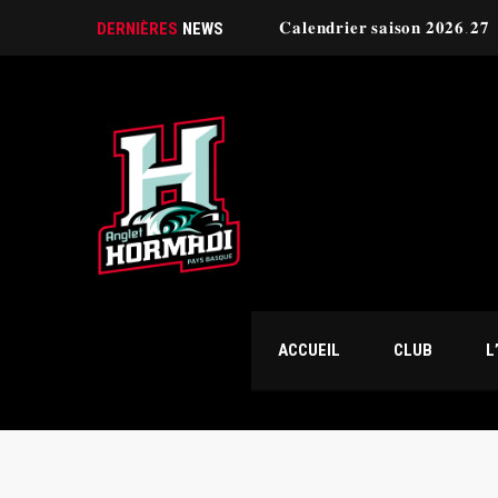
𝐂𝐚𝐥𝐞𝐧𝐝𝐫𝐢𝐞𝐫 𝐬𝐚𝐢𝐬𝐨𝐧 𝟐𝟎𝟐𝟔.𝟐𝟕
DERNIÈRES
NEWS
ACCUEIL
CLUB
L