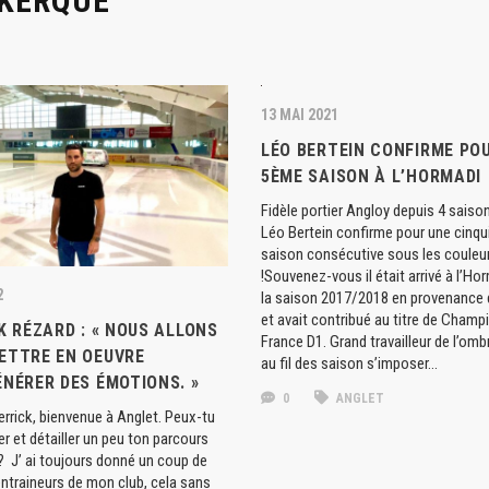
KERQUE
13 MAI 2021
LÉO BERTEIN CONFIRME PO
5ÈME SAISON À L’HORMADI
Fidèle portier Angloy depuis 4 saison
Léo Bertein confirme pour une cinq
saison consécutive sous les couleur
!Souvenez-vous il était arrivé à l’Ho
2
la saison 2017/2018 en provenance 
et avait contribué au titre de Champ
K RÉZARD : « NOUS ALLONS
France D1. Grand travailleur de l’ombre
ETTRE EN OEUVRE
au fil des saison s’imposer…
ÉNÉRER DES ÉMOTIONS. »
0
ANGLET
errick, bienvenue à Anglet. Peux-tu
er et détailler un peu ton parcours
it? J’ ai toujours donné un coup de
ntraineurs de mon club, cela sans