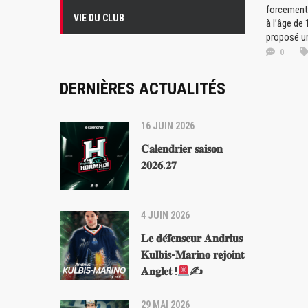
forcement 
VIE DU CLUB
à l’âge de
proposé un
0
DERNIÈRES ACTUALITÉS
16 JUIN 2026
𝐂𝐚𝐥𝐞𝐧𝐝𝐫𝐢𝐞𝐫 𝐬𝐚𝐢𝐬𝐨𝐧
𝟐𝟎𝟐𝟔.𝟐𝟕
4 JUIN 2026
𝐋𝐞 𝐝𝐞́𝐟𝐞𝐧𝐬𝐞𝐮𝐫 𝐀𝐧𝐝𝐫𝐢𝐮𝐬
𝐊𝐮𝐥𝐛𝐢𝐬-𝐌𝐚𝐫𝐢𝐧𝐨 𝐫𝐞𝐣𝐨𝐢𝐧𝐭
𝐀𝐧𝐠𝐥𝐞𝐭 !
✍
29 MAI 2026