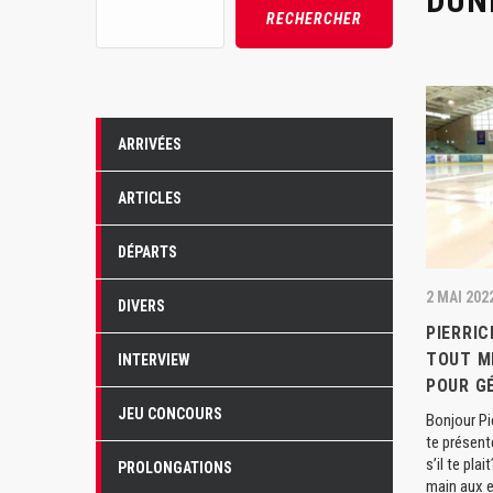
DUN
Rechercher
RECHERCHER
ARRIVÉES
ARTICLES
DÉPARTS
2 MAI 202
DIVERS
PIERRIC
TOUT M
INTERVIEW
POUR G
JEU CONCOURS
Bonjour Pi
te présent
s’il te pla
PROLONGATIONS
main aux e