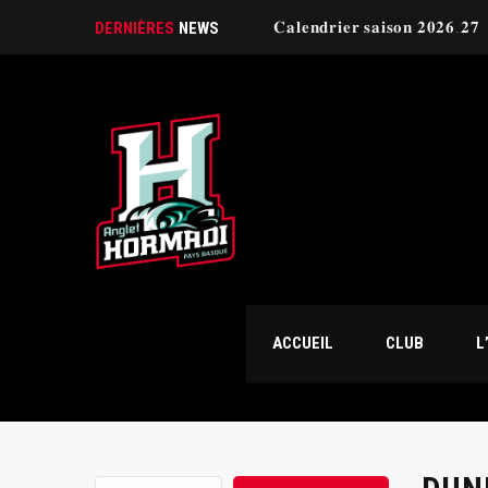
𝐂𝐚𝐥𝐞𝐧𝐝𝐫𝐢𝐞𝐫 𝐬𝐚𝐢𝐬𝐨𝐧 𝟐𝟎𝟐𝟔.𝟐𝟕
DERNIÈRES
NEWS
ACCUEIL
CLUB
L