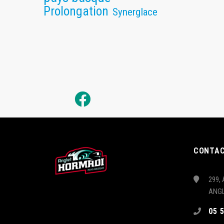
Prolongation
Synerglace
CONTA
299, 
ANG
05 