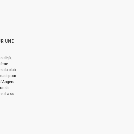
UR UNE
s déjà,
uième
s du club
rmadi pour
d’Angers
ion de
, il a su