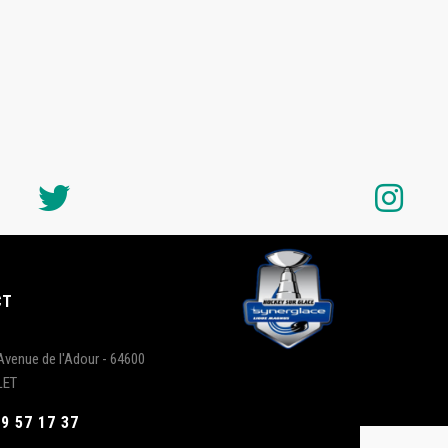
CT
Avenue de l'Adour - 64600
LET
59 57 17 37