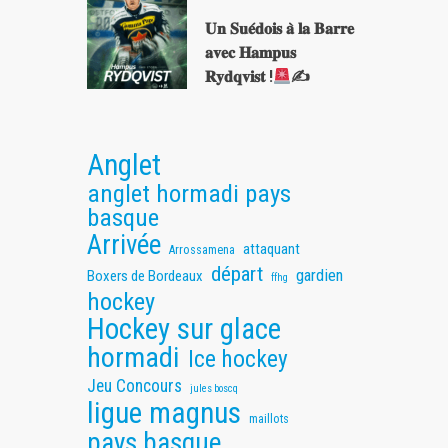
𝐔𝐧 𝐒𝐮𝐞́𝐝𝐨𝐢𝐬 𝐚̀ 𝐥𝐚 𝐁𝐚𝐫𝐫𝐞
𝐚𝐯𝐞𝐜 𝐇𝐚𝐦𝐩𝐮𝐬
𝐑𝐲𝐝𝐪𝐯𝐢𝐬𝐭 !
✍
Anglet
anglet hormadi pays
basque
Arrivée
attaquant
Arrossamena
départ
gardien
Boxers de Bordeaux
ffhg
hockey
Hockey sur glace
hormadi
Ice hockey
Jeu Concours
jules boscq
ligue magnus
maillots
pays basque