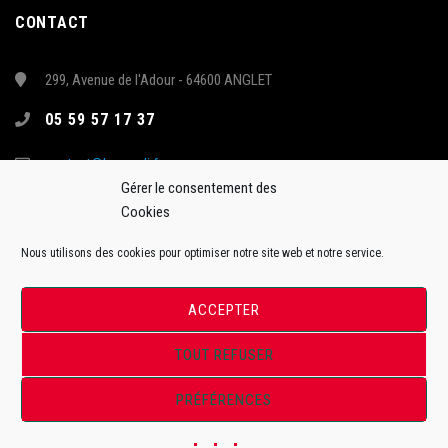
CONTACT
299, Avenue de l'Adour - 64600 ANGLET
05 59 57 17 37
contact@hormadi.fr
Gérer le consentement des
Cookies
Nous utilisons des cookies pour optimiser notre site web et notre service.
ACCEPTER
TOUT REFUSER
Site Officiel de l'Anglet Hormadi Pays Basque - Synerglace Ligue Magnus
PRÉFÉRENCES
ToffWeb©2018. Tous droits réservés.