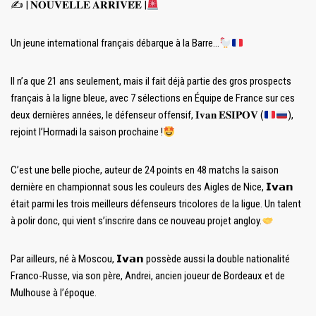
✍️
| 𝐍𝐎𝐔𝐕𝐄𝐋𝐋𝐄 𝐀𝐑𝐑𝐈𝐕𝐄́𝐄 |
Un jeune international français débarque à la Barre…
Il n’a que 21 ans seulement, mais il fait déjà partie des gros prospects
français à la ligne bleue, avec 7 sélections en Équipe de France sur ces
deux dernières années, le défenseur offensif, 𝐈𝐯𝐚𝐧 𝐄𝐒𝐈𝐏𝐎𝐕 (
),
rejoint l’Hormadi la saison prochaine !
C’est une belle pioche, auteur de 24 points en 48 matchs la saison
dernière en championnat sous les couleurs des Aigles de Nice, 𝗜𝘃𝗮𝗻
était parmi les trois meilleurs défenseurs tricolores de la ligue. Un talent
à polir donc, qui vient s’inscrire dans ce nouveau projet angloy.
Par ailleurs, né à Moscou, 𝗜𝘃𝗮𝗻 possède aussi la double nationalité
Franco-Russe, via son père, Andrei, ancien joueur de Bordeaux et de
Mulhouse à l’époque.