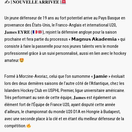
✍️
| 𝐍𝐎𝐔𝐕𝐄𝐋𝐋𝐄 𝐀𝐑𝐑𝐈𝐕𝐄́𝐄 |
Un jeune défenseur de 19 ans au fort potentiel arrive au Pays Basque en
provenance des États-Unis, le Franco-Anglais et international U20,
𝐉𝐚𝐦𝐞𝐬 𝐄𝐘𝐑𝐄 (
), rejoint la défensive angloye pour la saison
prochaine et fera partie du processus « 𝗠𝗮𝗴𝗻𝘂𝘀 𝗔𝗸𝗮𝗱𝗲𝗺𝗶𝗮 » qui
consiste à faire la passerelle pour nos jeunes talents vers le monde
professionnel grâce à un suivi personnalisé, aussi en lien avec le hockey
amateur.
Formé à Morzine-Avoriaz, celui que l’on surnomme « 𝗝𝗮𝗺𝗶𝗲 » évoluait
lors des deux dernières saisons de l’autre côté de l’Atlantique, chez les
Islanders Hockey Club en USPHL Premier, ligue universitaire américaine.
Très performant au sein de cette équipe, 𝐉𝐚𝐦𝐞𝐬 est également un
élément fort de l’Équipe de France U20, ayant disputé cette année
d’ailleurs, le championnat du monde U20 D1A en Hongrie à Budapest,
avec une seconde place à la clé et en étant élu meilleur défenseur de la
compétition.