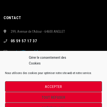
CONTACT
299, Avenue de l'Adour - 64600 ANGLET
05 59 57 17 37
contact@hormadi.fr
Gérer le consentement des
Cookies
Nous utilisons des cookies pour optimiser notre site web et notre service.
ACCEPTER
TOUT REFUSER
Site Officiel de l'Anglet Hormadi Pays Basque - Synerglace Ligue Magnus