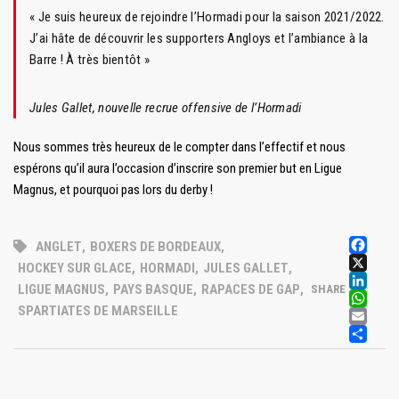
« Je suis heureux de rejoindre l’Hormadi pour la saison 2021/2022.
J’ai hâte de découvrir les supporters Angloys et l’ambiance à la
Barre ! À très bientôt »
Jules Gallet, nouvelle recrue offensive de l’Hormadi
Nous sommes très heureux de le compter dans l’effectif et nous
espérons qu’il aura l’occasion d’inscrire son premier but en Ligue
Magnus, et pourquoi pas lors du derby !
FA
ANGLET
,
BOXERS DE BORDEAUX
,
X
HOCKEY SUR GLACE
,
HORMADI
,
JULES GALLET
,
LI
LIGUE MAGNUS
,
PAYS BASQUE
,
RAPACES DE GAP
,
SHARE
W
SPARTIATES DE MARSEILLE
EM
PA