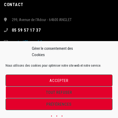
CONTACT
299, Avenue de l'Adour - 64600 ANGLET
05 59 57 17 37
contact@hormadi.fr
Gérer le consentement des
Cookies
Nous utilisons des cookies pour optimiser notre site web et notre service.
ACCEPTER
TOUT REFUSER
Site Officiel de l'Anglet Hormadi Pays Basque - Synerglace Ligue Magnus
PRÉFÉRENCES
ToffWeb©2018. Tous droits réservés.