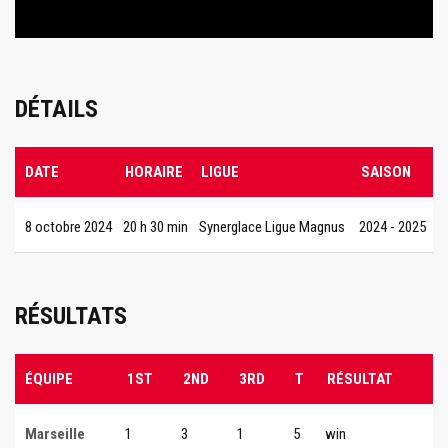
DÉTAILS
DATE
HORAIRE
LIGUE
SAISON
8 octobre 2024
20 h 30 min
Synerglace Ligue Magnus
2024 - 2025
RÉSULTATS
ÉQUIPE
1ST
2ND
3RD
T
RÉSULTAT
Marseille
1
3
1
5
win