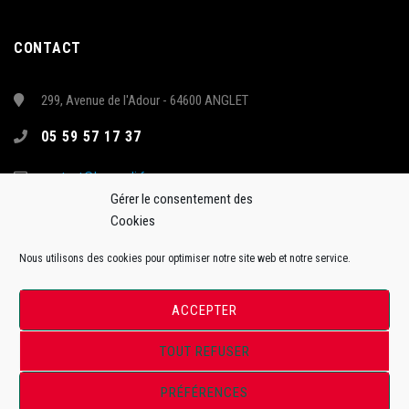
CONTACT
299, Avenue de l'Adour - 64600 ANGLET
05 59 57 17 37
contact@hormadi.fr
Gérer le consentement des
Cookies
Nous utilisons des cookies pour optimiser notre site web et notre service.
ACCEPTER
TOUT REFUSER
Site Officiel de l'Anglet Hormadi Pays Basque - Synerglace Ligue Magnus
PRÉFÉRENCES
ToffWeb©2018. Tous droits réservés.