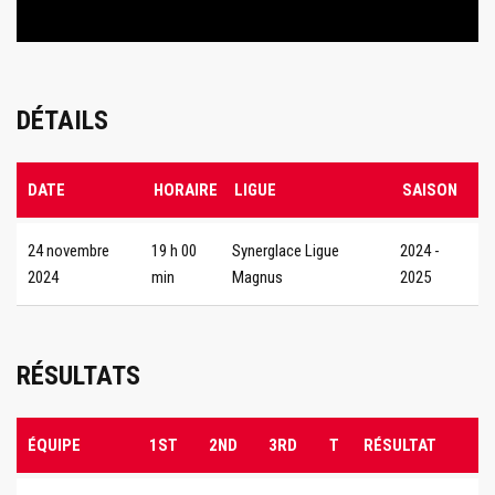
DÉTAILS
DATE
HORAIRE
LIGUE
SAISON
24 novembre
19 h 00
Synerglace Ligue
2024 -
2024
min
Magnus
2025
RÉSULTATS
ÉQUIPE
1ST
2ND
3RD
T
RÉSULTAT