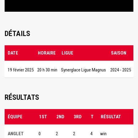
DÉTAILS
DATE
HORAIRE
LIGUE
SAISON
19 février 2025
20 h 30 min
Synerglace Ligue Magnus
2024 - 2025
RÉSULTATS
ÉQUIPE
1ST
2ND
3RD
T
RÉSULTAT
ANGLET
0
2
2
4
win