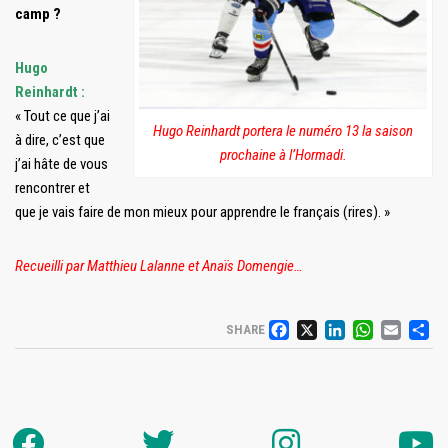
camp ?
Hugo
Reinhardt :
« Tout ce que j’ai
Hugo Reinhardt portera le numéro 13 la saison
à dire, c’est que
prochaine à l’Hormadi.
j’ai hâte de vous
rencontrer et
que je vais faire de mon mieux pour apprendre le français (rires). »
Recueilli par Matthieu Lalanne et Anaïs Domengie…
FACEBOOK
X
LINKED
WHAT
EM
P
SHARE