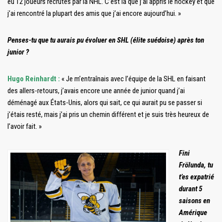
eu 12 joueurs recrutés par la NHL. C’est là que j’ai appris le hockey et que
j’ai rencontré la plupart des amis que j’ai encore aujourd’hui. »
Penses-tu que tu aurais pu évoluer en SHL (élite suédoise) après ton
junior ?
Hugo Reinhardt :
« Je m’entraînais avec l’équipe de la SHL en faisant
des allers-retours, j’avais encore une année de junior quand j’ai
déménagé aux États-Unis, alors qui sait, ce qui aurait pu se passer si
j’étais resté, mais j’ai pris un chemin différent et je suis très heureux de
l’avoir fait. »
Fini
Frölunda, tu
t’es expatrié
durant 5
saisons en
Amérique