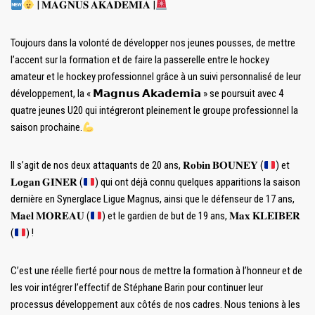
| 𝐌𝐀𝐆𝐍𝐔𝐒 𝐀𝐊𝐀𝐃𝐄𝐌𝐈𝐀 |
Toujours dans la volonté de développer nos jeunes pousses, de mettre
l’accent sur la formation et de faire la passerelle entre le hockey
amateur et le hockey professionnel grâce à un suivi personnalisé de leur
développement, la « 𝗠𝗮𝗴𝗻𝘂𝘀 𝗔𝗸𝗮𝗱𝗲𝗺𝗶𝗮 » se poursuit avec 4
quatre jeunes U20 qui intégreront pleinement le groupe professionnel la
saison prochaine.
Il s’agit de nos deux attaquants de 20 ans, 𝐑𝐨𝐛𝐢𝐧 𝐁𝐎𝐔𝐍𝐄𝐘 (
) et
𝐋𝐨𝐠𝐚𝐧 𝐆𝐈𝐍𝐄𝐑 (
) qui ont déjà connu quelques apparitions la saison
dernière en Synerglace Ligue Magnus, ainsi que le défenseur de 17 ans,
𝐌𝐚𝐞𝐥 𝐌𝐎𝐑𝐄𝐀𝐔 (
) et le gardien de but de 19 ans, 𝐌𝐚𝐱 𝐊𝐋𝐄𝐈𝐁𝐄𝐑
(
) !
C’est une réelle fierté pour nous de mettre la formation à l’honneur et de
les voir intégrer l’effectif de Stéphane Barin pour continuer leur
processus développement aux côtés de nos cadres. Nous tenions à les