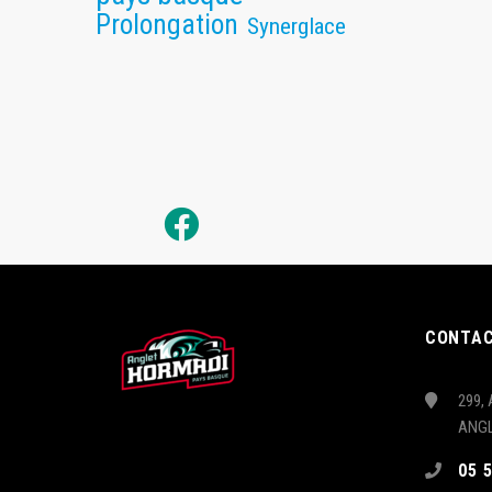
Prolongation
Synerglace
CONTA
299, 
ANG
05 