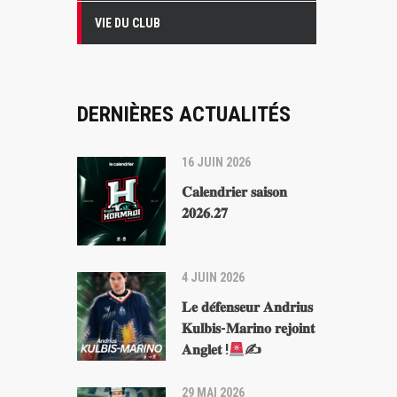
VIE DU CLUB
DERNIÈRES ACTUALITÉS
16 JUIN 2026
𝐂𝐚𝐥𝐞𝐧𝐝𝐫𝐢𝐞𝐫 𝐬𝐚𝐢𝐬𝐨𝐧
𝟐𝟎𝟐𝟔.𝟐𝟕
4 JUIN 2026
𝐋𝐞 𝐝𝐞́𝐟𝐞𝐧𝐬𝐞𝐮𝐫 𝐀𝐧𝐝𝐫𝐢𝐮𝐬
𝐊𝐮𝐥𝐛𝐢𝐬-𝐌𝐚𝐫𝐢𝐧𝐨 𝐫𝐞𝐣𝐨𝐢𝐧𝐭
𝐀𝐧𝐠𝐥𝐞𝐭 !
✍
29 MAI 2026