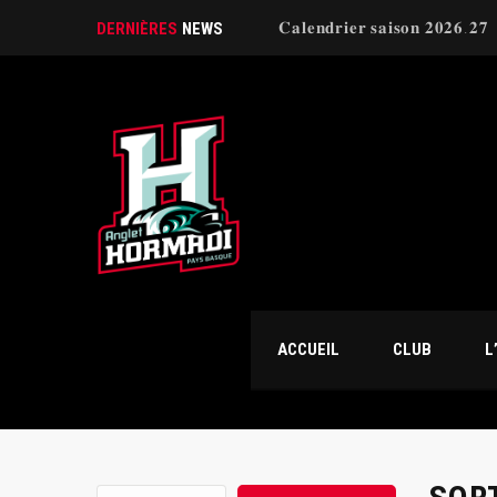
𝐂𝐚𝐥𝐞𝐧𝐝𝐫𝐢𝐞𝐫 𝐬𝐚𝐢𝐬𝐨𝐧 𝟐𝟎𝟐𝟔.𝟐𝟕
DERNIÈRES
NEWS
ACCUEIL
CLUB
L