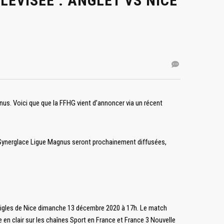
LÉVISÉE : ANGLET VS NICE
nus. Voici que que la FFHG vient d’annoncer via un récent
e Synerglace Ligue Magnus seront prochainement diffusées,
es Aigles de Nice dimanche 13 décembre 2020 à 17h. Le match
 en clair sur les chaînes Sport en France et France 3 Nouvelle