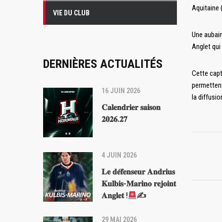
Aquitaine
VIE DU CLUB
Une aubain
Anglet qui
DERNIÈRES ACTUALITÉS
Cette capt
permettent
16 JUIN 2026
la diffusi
𝐂𝐚𝐥𝐞𝐧𝐝𝐫𝐢𝐞𝐫 𝐬𝐚𝐢𝐬𝐨𝐧
𝟐𝟎𝟐𝟔.𝟐𝟕
4 JUIN 2026
𝐋𝐞 𝐝𝐞́𝐟𝐞𝐧𝐬𝐞𝐮𝐫 𝐀𝐧𝐝𝐫𝐢𝐮𝐬
𝐊𝐮𝐥𝐛𝐢𝐬-𝐌𝐚𝐫𝐢𝐧𝐨 𝐫𝐞𝐣𝐨𝐢𝐧𝐭
𝐀𝐧𝐠𝐥𝐞𝐭 !
✍
29 MAI 2026