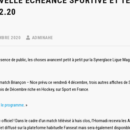
VELLE ÉCHÉANCE SPORTIVE ET TÉ
2.20
MBRE 2020
ADMINAHE
bsence de public, les choses avancent petit à petit pur la Synerglace Ligue Mag
 match Briançon – Nice prévu ce vendredi 4 décembre, trois autres affiches d
is de Décembre riche en Hockey, sur Sport en France.
 le programme
. »
 officiel ! Dans le cadre d’un match télévisé à huis clos, l’Hormadi recevra l
fet diffusé sur la plateforme habituelle Fanseat mais sera également disponible