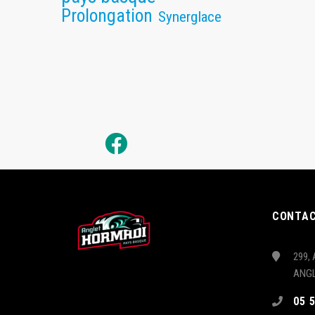
Prolongation
Synerglace
CONTA
299, 
ANG
05 