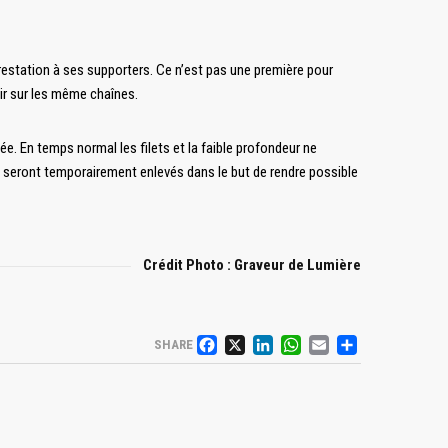
prestation à ses supporters. Ce n’est pas une première pour
ir sur les même chaînes.
ée. En temps normal les filets et la faible profondeur ne
ts seront temporairement enlevés dans le but de rendre possible
Crédit Photo : Graveur de Lumière
FACEBOOK
X
LINKEDIN
WHATSAP
EMAIL
PARTA
SHARE