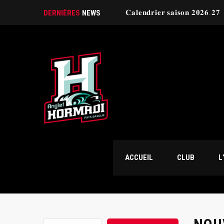
𝐂𝐚𝐥𝐞𝐧𝐝𝐫𝐢𝐞𝐫 𝐬𝐚𝐢𝐬𝐨𝐧 𝟐𝟎𝟐𝟔.𝟐𝟕
DERNIÈRES
NEWS
ACCUEIL
CLUB
L