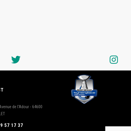
CT
Avenue de l'Adour - 64600
LET
59 57 17 37