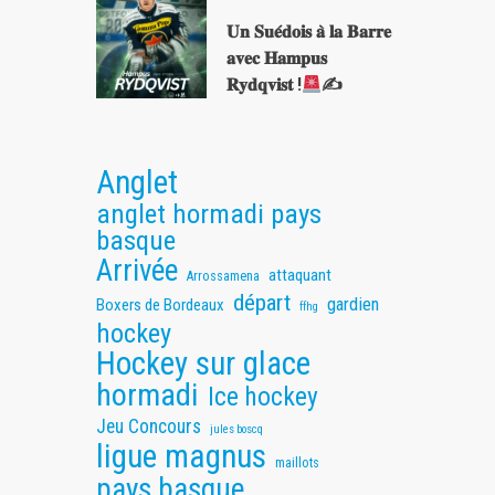
𝐔𝐧 𝐒𝐮𝐞́𝐝𝐨𝐢𝐬 𝐚̀ 𝐥𝐚 𝐁𝐚𝐫𝐫𝐞
𝐚𝐯𝐞𝐜 𝐇𝐚𝐦𝐩𝐮𝐬
𝐑𝐲𝐝𝐪𝐯𝐢𝐬𝐭 !
✍
Anglet
anglet hormadi pays
basque
Arrivée
attaquant
Arrossamena
départ
gardien
Boxers de Bordeaux
ffhg
hockey
Hockey sur glace
hormadi
Ice hockey
Jeu Concours
jules boscq
ligue magnus
maillots
pays basque