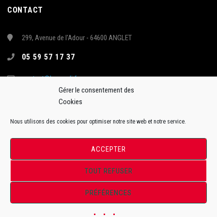
CONTACT
299, Avenue de l'Adour - 64600 ANGLET
05 59 57 17 37
contact@hormadi.fr
Gérer le consentement des
Cookies
Nous utilisons des cookies pour optimiser notre site web et notre service.
ACCEPTER
TOUT REFUSER
Site Officiel de l'Anglet Hormadi Pays Basque - Synerglace Ligue Magnus
PRÉFÉRENCES
ToffWeb©2018. Tous droits réservés.