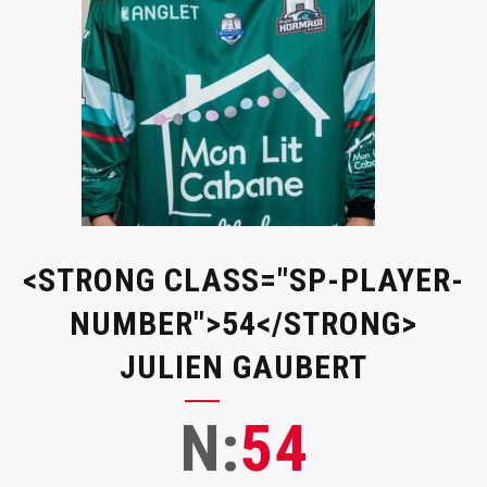
<STRONG CLASS="SP-PLAYER-
NUMBER">54</STRONG>
JULIEN GAUBERT
N:
54