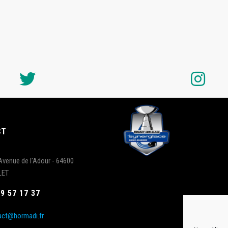
CT
Avenue de l'Adour - 64600
LET
59 57 17 37
act@hormadi.fr