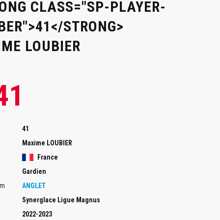
ONG CLASS="SP-PLAYER-
ER">41</STRONG>
ME LOUBIER
41
41
Maxime LOUBIER
France
Gardien
am
ANGLET
Synerglace Ligue Magnus
2022-2023