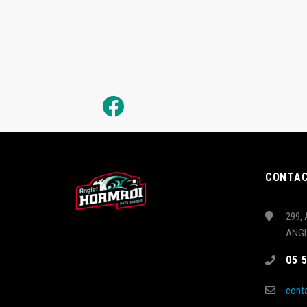
CONTA
299, 
ANG
05 
cont