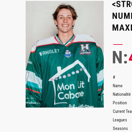
<STR
NUMB
MAXI
N:
#
Name
Nationalité
Position
Current Te
Leagues
Seasons