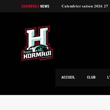
𝐂𝐚𝐥𝐞𝐧𝐝𝐫𝐢𝐞𝐫 𝐬𝐚𝐢𝐬𝐨𝐧 𝟐𝟎𝟐𝟔.𝟐𝟕
DERNIÈRES
NEWS
ACCUEIL
CLUB
L