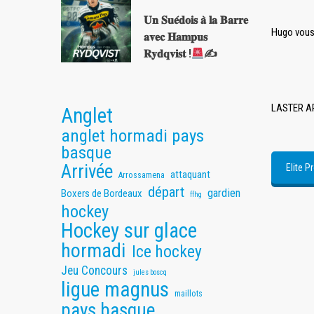
𝐔𝐧 𝐒𝐮𝐞́𝐝𝐨𝐢𝐬 𝐚̀ 𝐥𝐚 𝐁𝐚𝐫𝐫𝐞
Hugo vous 
𝐚𝐯𝐞𝐜 𝐇𝐚𝐦𝐩𝐮𝐬
𝐑𝐲𝐝𝐪𝐯𝐢𝐬𝐭 !
✍
LASTER A
Anglet
anglet hormadi pays
basque
Arrivée
Elite P
attaquant
Arrossamena
départ
gardien
Boxers de Bordeaux
ffhg
hockey
Hockey sur glace
hormadi
Ice hockey
Jeu Concours
jules boscq
ligue magnus
maillots
pays basque