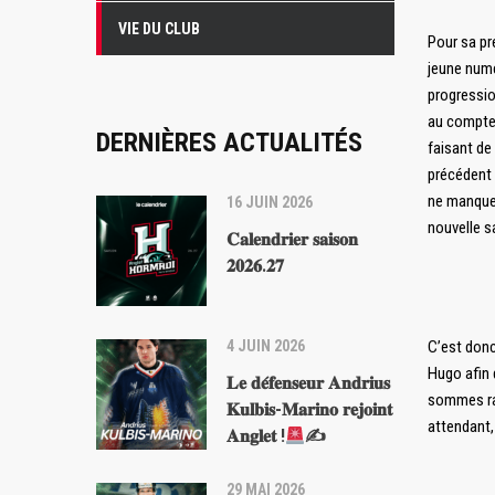
VIE DU CLUB
Pour sa pr
jeune numé
progressio
au compteu
DERNIÈRES ACTUALITÉS
faisant de 
précédent 
ne manquer
16 JUIN 2026
nouvelle s
𝐂𝐚𝐥𝐞𝐧𝐝𝐫𝐢𝐞𝐫 𝐬𝐚𝐢𝐬𝐨𝐧
𝟐𝟎𝟐𝟔.𝟐𝟕
4 JUIN 2026
C’est donc
Hugo afin 
𝐋𝐞 𝐝𝐞́𝐟𝐞𝐧𝐬𝐞𝐮𝐫 𝐀𝐧𝐝𝐫𝐢𝐮𝐬
sommes rav
𝐊𝐮𝐥𝐛𝐢𝐬-𝐌𝐚𝐫𝐢𝐧𝐨 𝐫𝐞𝐣𝐨𝐢𝐧𝐭
attendant,
𝐀𝐧𝐠𝐥𝐞𝐭 !
✍
29 MAI 2026