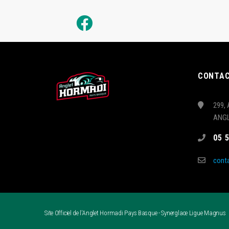
CONTA
299, 
ANG
05 
cont
Site Officiel de l'Anglet Hormadi Pays Basque - Synerglace Ligue Magnus