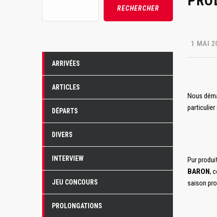
PRO
Rechercher
RECHERCHER
1 MAI 2
ARRIVÉES
ARTICLES
Nous démar
particulier
DÉPARTS
DIVERS
INTERVIEW
Pur produi
BARON
, 
JEU CONCOURS
saison pro
PROLONGATIONS