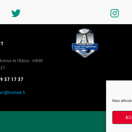
CT
Avenue de l'Adour - 64600
LET
59 57 17 37
act@hormadi.fr
Nous utilison
AC