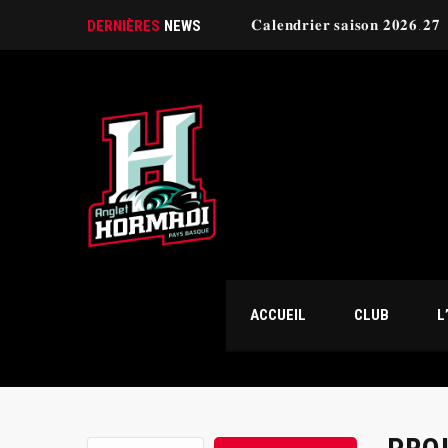
𝐂𝐚𝐥𝐞𝐧𝐝𝐫𝐢𝐞𝐫 𝐬𝐚𝐢𝐬𝐨𝐧 𝟐𝟎𝟐𝟔.𝟐𝟕
DERNIÈRES
NEWS
ACCUEIL
CLUB
L