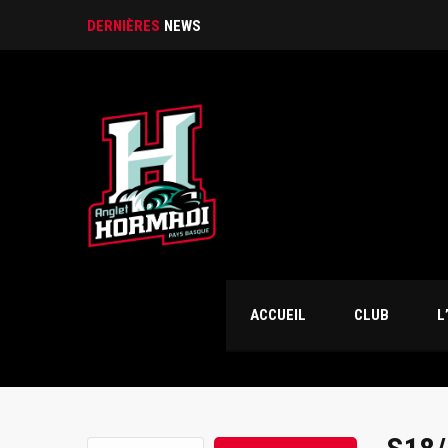
𝐋𝐞 𝐝𝐞́𝐟𝐞𝐧𝐬𝐞𝐮𝐫 𝐀𝐧𝐝𝐫𝐢𝐮𝐬 𝐊𝐮𝐥𝐛
DERNIÈRES
NEWS
ACCUEIL
CLUB
L