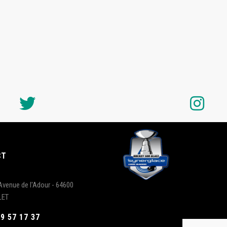
CT
Avenue de l'Adour - 64600
LET
59 57 17 37