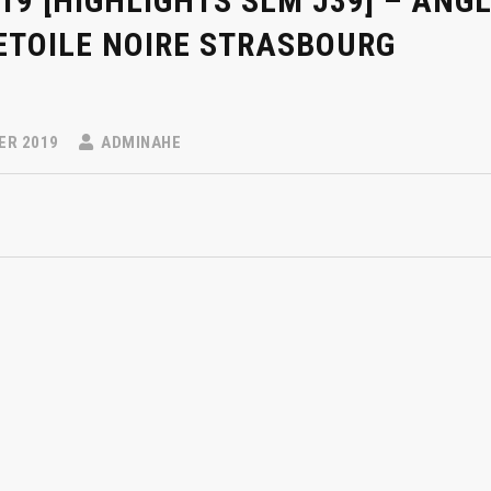
/19 [HIGHLIGHTS SLM J39] – AN
 ETOILE NOIRE STRASBOURG
ER 2019
ADMINAHE