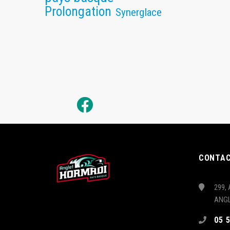
Prolongation
Synerglace
CONTA
299, 
ANG
05 