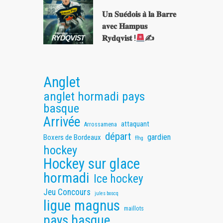
𝐔𝐧 𝐒𝐮𝐞́𝐝𝐨𝐢𝐬 𝐚̀ 𝐥𝐚 𝐁𝐚𝐫𝐫𝐞
𝐚𝐯𝐞𝐜 𝐇𝐚𝐦𝐩𝐮𝐬
𝐑𝐲𝐝𝐪𝐯𝐢𝐬𝐭 !
✍
Anglet
anglet hormadi pays
basque
Arrivée
attaquant
Arrossamena
départ
gardien
Boxers de Bordeaux
ffhg
hockey
Hockey sur glace
hormadi
Ice hockey
Jeu Concours
jules boscq
ligue magnus
maillots
pays basque