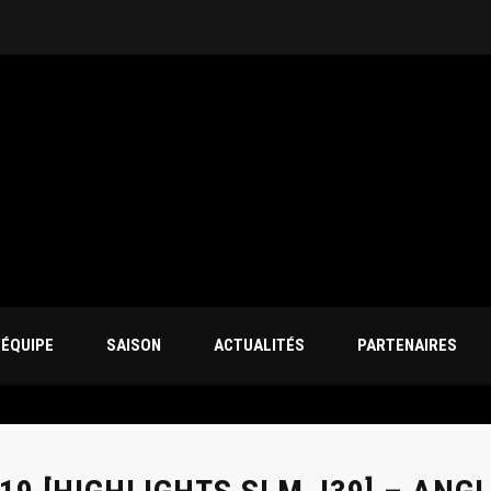
𝐬-𝐌𝐚𝐫𝐢𝐧𝐨 𝐫𝐞𝐣𝐨𝐢𝐧𝐭 𝐀𝐧𝐠𝐥𝐞𝐭 !
✍
’ÉQUIPE
SAISON
ACTUALITÉS
PARTENAIRES