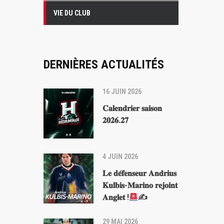
VIE DU CLUB
DERNIÈRES ACTUALITÉS
16 JUIN 2026
𝐂𝐚𝐥𝐞𝐧𝐝𝐫𝐢𝐞𝐫 𝐬𝐚𝐢𝐬𝐨𝐧
𝟐𝟎𝟐𝟔.𝟐𝟕
4 JUIN 2026
𝐋𝐞 𝐝𝐞́𝐟𝐞𝐧𝐬𝐞𝐮𝐫 𝐀𝐧𝐝𝐫𝐢𝐮𝐬
𝐊𝐮𝐥𝐛𝐢𝐬-𝐌𝐚𝐫𝐢𝐧𝐨 𝐫𝐞𝐣𝐨𝐢𝐧𝐭
𝐀𝐧𝐠𝐥𝐞𝐭 !
✍
29 MAI 2026