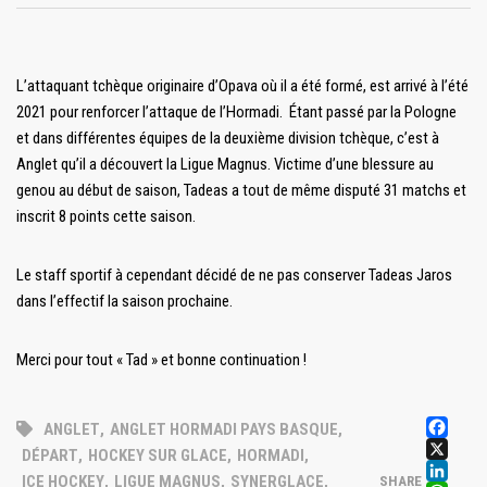
L’attaquant tchèque originaire d’Opava où il a été formé, est arrivé à l’été
2021 pour renforcer l’attaque de l’Hormadi. Étant passé par la Pologne
et dans différentes équipes de la deuxième division tchèque, c’est à
Anglet qu’il a découvert la Ligue Magnus. Victime d’une blessure au
genou au début de saison, Tadeas a tout de même disputé 31 matchs et
inscrit 8 points cette saison.
Le staff sportif à cependant décidé de ne pas conserver Tadeas Jaros
dans l’effectif la saison prochaine.
Merci pour tout « Tad » et bonne continuation !
FA
ANGLET
,
ANGLET HORMADI PAYS BASQUE
,
X
DÉPART
,
HOCKEY SUR GLACE
,
HORMADI
,
LI
ICE HOCKEY
,
LIGUE MAGNUS
,
SYNERGLACE
,
SHARE