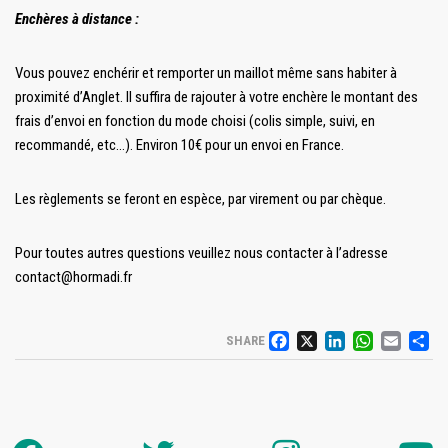
Enchères à distance :
Vous pouvez enchérir et remporter un maillot même sans habiter à
proximité d’Anglet. Il suffira de rajouter à votre enchère le montant des
frais d’envoi en fonction du mode choisi (colis simple, suivi, en
recommandé, etc…). Environ 10€ pour un envoi en France.
Les règlements se feront en espèce, par virement ou par chèque.
Pour toutes autres questions veuillez nous contacter à l’adresse
contact@hormadi.fr
FACEBOOK
X
LINKED
WHAT
EM
P
SHARE