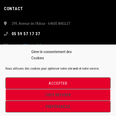
CONTACT
299, Avenue de l'Adour - 64600 ANGLET
05 59 57 17 37
contact@hormadi.fr
Gérer le consentement des
Cookies
Nous utilisons des cookies pour optimiser notre site web et notre service.
ACCEPTER
TOUT REFUSER
Site Officiel de l'Anglet Hormadi Pays Basque - Synerglace Ligue Magnus
PRÉFÉRENCES
ToffWeb©2018. Tous droits réservés.